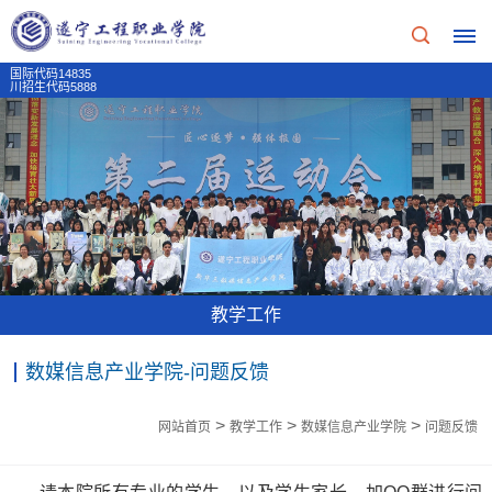
国际代码14835
川招生代码5888
首
页
学
校
教学工作
概
数媒信息产业学院-问题反馈
况
>
>
>
学
网站首页
教学工作
数媒信息产业学院
问题反馈
招
校
生