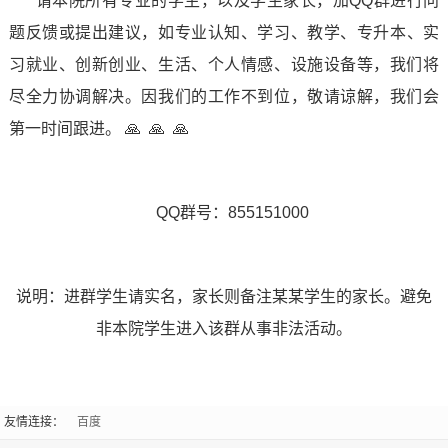
请本院所有专业的学生，以及学生家长，加QQ群进行问
题反馈或提出建议，如专业认知、学习、
教学、
专升本、实
简
工
习就业、创新创业、生活、个人情感、设施设备等，我们将
介
作
尽全力协调解决。因我们的工作不到位，敬请谅解，我们会
招
教
学
第一时间跟进。 🙏 🙏 🙏
生
学
校
计
工
QQ群号：855151000
领
划
作
导
教
学
说明：进群学生请实名，家长则备注某某学生的家长。避免
组
非本院学生进入该群从事非法活动。
务
生
织
资
工
机
友情连接：
百度
讯
作