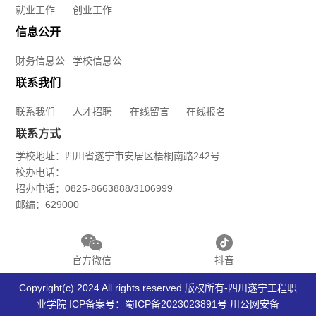
信
我
就业工作
创业工作
工
健
院
信息公开
息
们
作
康
财务信息公
学校信息公
数
联
公
开
开
联系我们
大
媒
系
开
联系我们
人才招聘
在线留言
在线报名
学
信
我
联系方式
学
生
学校地址：四川省遂宁市安居区梧桐南路242号
息
们
校
校办电话：
征
招办电话：0825-8663888/3106999
产
人
信
邮编：629000
兵
业
才
息
学
官方微信
抖音
招
公
Copyright(c) 2024 All rights reserved.版权所有-四川遂宁工程职
院
聘
开
业学院 ICP备案号：
蜀ICP备2023023891号
川公网安备