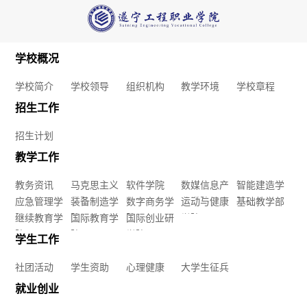
构
社
就
马
教
团
业
克
学校概况
学
活
创
思
学校简介
学校领导
组织机构
教学环境
学校章程
环
动
业
招生工作
主
境
就
信
招生计划
学
义
教学工作
学
业
息
生
学
教务资讯
马克思主义
软件学院
数媒信息产
智能建造学
校
工
公
应急管理学
学院
装备制造学
数字商务学
业学院
运动与健康
院
基础教学部
资
院
院
继续教育学
院
国际教育学
院
国际创业研
学院
章
作
开
助
院
院
学院
学生工作
软
财
联
程
创
心
社团活动
学生资助
心理健康
大学生征兵
件
务
系
就业创业
业
理
学