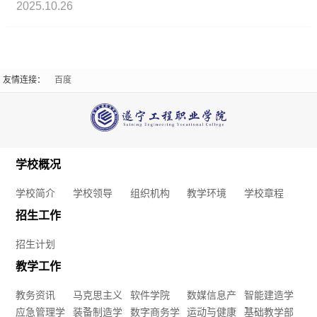
2025.10.26
简
工
介
作
友情连接：
百度
招
教
学
生
学
校
计
工
领
学校概况
划
作
导
学校简介
学校领导
组织机构
教学环境
学校章程
教
学
招生工作
组
务
招生计划
生
织
教学工作
资
工
机
教务资讯
马克思主义
软件学院
数媒信息产
智能建造学
讯
作
应急管理学
学院
装备制造学
数字商务学
业学院
运动与健康
院
基础教学部