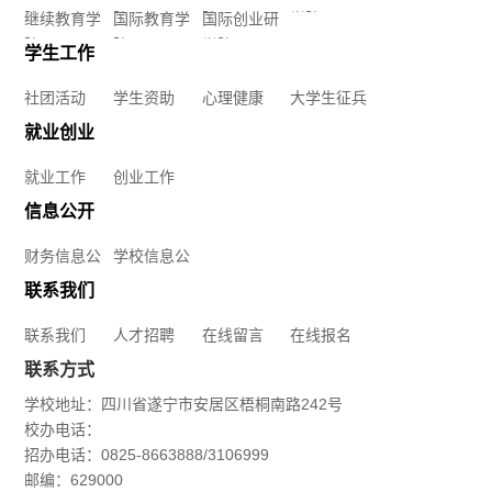
构
院
继续教育学
院
国际教育学
院
国际创业研
学院
社
就
马
院
院
学院
学生工作
教
团
业
克
社团活动
学生资助
心理健康
大学生征兵
学
活
创
就业创业
思
环
就业工作
创业工作
动
业
主
信息公开
境
就
信
学
义
财务信息公
学校信息公
学
业
息
生
开
开
联系我们
学
校
工
公
资
联系我们
人才招聘
在线留言
在线报名
院
章
联系方式
作
开
助
软
学校地址：四川省遂宁市安居区梧桐南路242号
财
联
程
创
校办电话：
心
件
招办电话：0825-8663888/3106999
务
系
业
邮编：629000
理