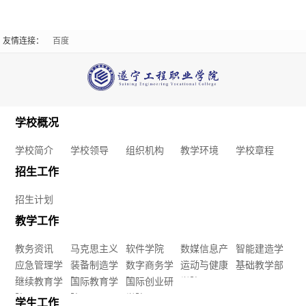
学
信
我
工
健
院
友情连接：
百度
息
们
作
康
数
联
公
大
媒
系
开
学
学校概况
信
我
学
学校简介
学校领导
组织机构
教学环境
学校章程
生
息
们
校
招生工作
征
产
人
招生计划
信
兵
教学工作
业
才
息
教务资讯
马克思主义
软件学院
数媒信息产
智能建造学
学
招
应急管理学
学院
装备制造学
数字商务学
业学院
运动与健康
院
基础教学部
公
院
继续教育学
院
国际教育学
院
国际创业研
学院
院
聘
开
院
院
学院
学生工作