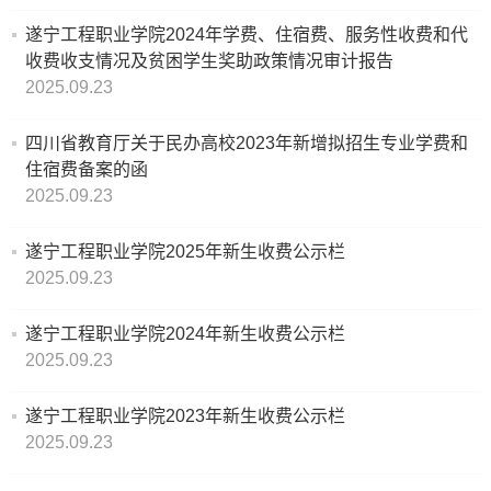
构
社
就
遂宁工程职业学院2024年学费、住宿费、服务性收费和代
马
收费收支情况及贫困学生奖助政策情况审计报告 ​
教
团
业
2025.09.23
克
学
活
创
思
四川省教育厅关于民办高校2023年新增拟招生专业学费和
环
住宿费备案的函
动
业
主
2025.09.23
境
就
信
学
义
遂宁工程职业学院2025年新生收费公示栏
学
业
息
2025.09.23
生
学
校
工
公
资
遂宁工程职业学院2024年新生收费公示栏
院
2025.09.23
章
作
开
助
软
财
联
遂宁工程职业学院2023年新生收费公示栏
程
创
心
2025.09.23
件
务
系
业
理