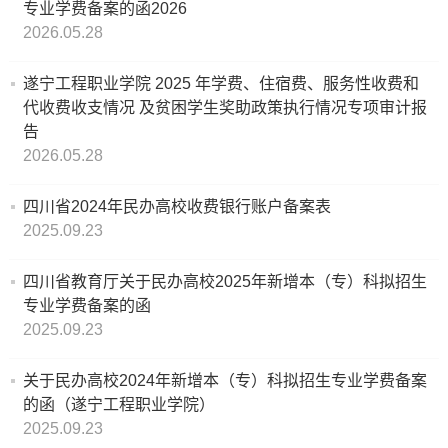
专业学费备案的函2026
2026.05.28
简
工
遂宁工程职业学院 2025 年学费、住宿费、服务性收费和
介
作
代收费收支情况 及贫困学生奖助政策执行情况专项审计报
招
教
告
学
2026.05.28
生
学
校
四川省2024年民办高校收费银行账户备案表
计
工
领
2025.09.23
划
作
导
四川省教育厅关于民办高校2025年新增本（专）科拟招生
教
学
专业学费备案的函
组
2025.09.23
务
生
织
关于民办高校2024年新增本（专）科拟招生专业学费备案
资
工
的函（遂宁工程职业学院）
机
2025.09.23
讯
作