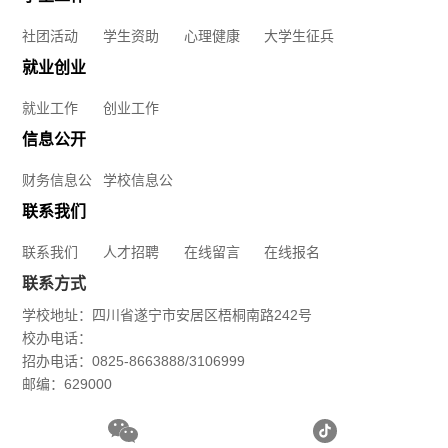
智
在
社团活动
学生资助
心理健康
大学生征兵
能
就业创业
线
就业工作
创业工作
建
留
信息公开
造
言
财务信息公
学校信息公
学
开
开
在
联系我们
院
联系我们
人才招聘
在线留言
在线报名
线
联系方式
应
报
学校地址：四川省遂宁市安居区梧桐南路242号
校办电话：
急
名
招办电话：0825-8663888/3106999
邮编：629000
管
理