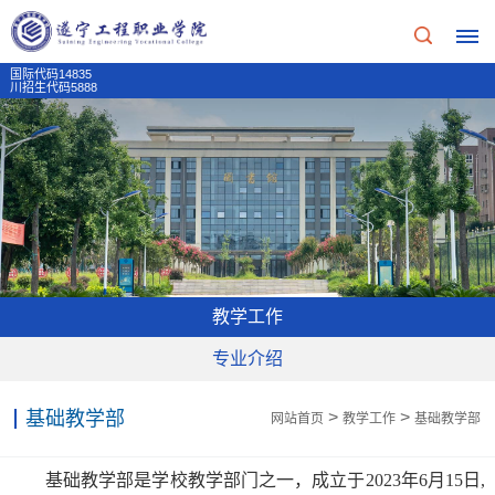
国际代码14835
川招生代码5888
首
页
学
校
教学工作
概
专业介绍
况
基础教学部
>
>
网站首页
教学工作
基础教学部
学
招
基础教学部是学校教学部门之一，成立于2023年6月15日,
校
生