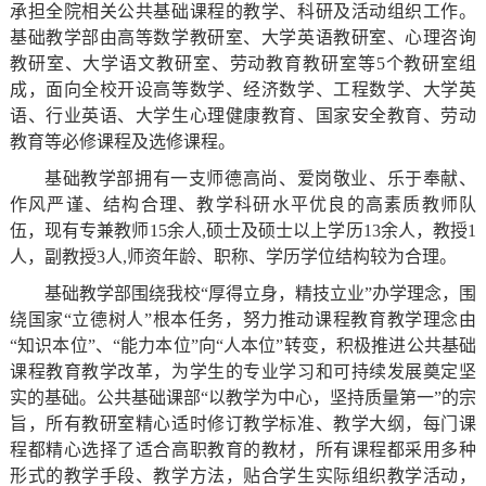
承担全院相关公共基础课程的教学、科研及活动组织工作。
简
基础教学部由高等数学教研室、大学英语教研室、心理咨询
工
教研室、大学语文教研室、劳动教育教研室等5个教研室组
介
作
成，面向全校开设高等数学、经济数学、工程数学、大学英
语、行业英语、大学生心理健康教育、国家安全教育、劳动
招
教
学
教育等必修课程及选修课程。
生
学
基础教学部拥有一支师德高尚、爱岗敬业、乐于奉献、
校
作风严谨、结构合理、教学科研水平优良的高素质教师队
计
工
伍，现有专兼教师15余人,硕士及硕士以上学历13余人，教授1
领
人，副教授3人,师资年龄、职称、学历学位结构较为合理。
划
作
导
基础教学部围绕我校“厚得立身，精技立业”办学理念，围
教
学
绕国家“立德树人”根本任务，努力推动课程教育教学理念由
组
“知识本位”、“能力本位”向“人本位”转变，积极推进公共基础
务
生
课程教育教学改革，为学生的专业学习和可持续发展奠定坚
织
实的基础。公共基础课部“以教学为中心，坚持质量第一”的宗
资
工
旨，所有教研室精心适时修订教学标准、教学大纲，每门课
机
程都精心选择了适合高职教育的教材，所有课程都采用多种
讯
作
形式的教学手段、教学方法，贴合学生实际组织教学活动，