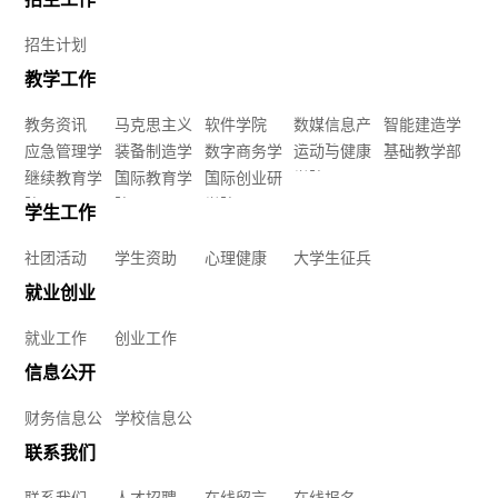
信
我
工
健
招生计划
院
息
们
作
教学工作
康
数
联
公
教务资讯
马克思主义
软件学院
数媒信息产
智能建造学
大
媒
应急管理学
学院
装备制造学
数字商务学
业学院
运动与健康
院
基础教学部
系
开
院
继续教育学
院
国际教育学
院
国际创业研
学院
学
信
院
院
学院
我
学生工作
学
生
息
社团活动
学生资助
心理健康
大学生征兵
们
校
征
就业创业
产
人
信
就业工作
创业工作
兵
业
才
息
信息公开
学
招
财务信息公
学校信息公
公
开
开
联系我们
院
聘
开