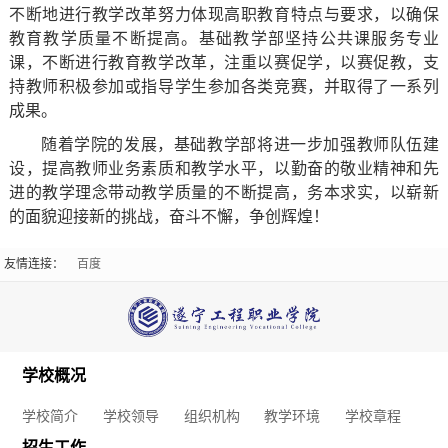
构
不断地进行教学改革努力体现高职教育特点与要求，以确保
社
就
马
教育教学质量不断提高。基础教学部坚持公共课服务专业
教
课，不断进行教育教学改革，注重以赛促学，以赛促教，支
团
业
克
持教师积极参加或指导学生参加各类竞赛，并取得了一系列
学
成果。
活
创
思
环
随着学院的发展，基础教学部将进一步加强教师队伍建
动
业
主
设，提高教师业务素质和教学水平，以勤奋的敬业精神和先
境
进的教学理念带动教学质量的不断提高，务本求实，以崭新
就
信
学
义
的面貌迎接新的挑战，奋斗不懈，争创辉煌！
学
业
息
生
学
友情连接：
百度
校
工
公
资
院
章
作
开
助
软
财
联
程
学校概况
创
心
件
务
系
学校简介
学校领导
组织机构
教学环境
学校章程
业
理
学
招生工作