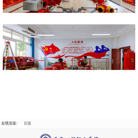
智
在
能
线
建
留
造
言
学
在
院
线
应
报
急
名
管
友情连接：
百度
理