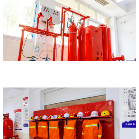
简
工
介
作
招
教
学
生
学
校
计
工
领
划
作
导
教
学
组
务
生
织
资
工
机
讯
作