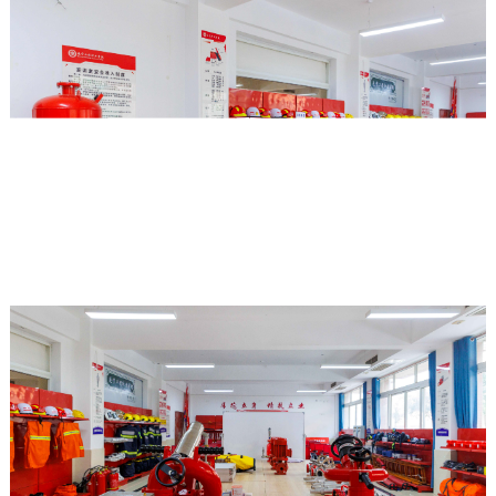
信
我
工
健
院
息
们
作
康
数
联
公
大
媒
系
开
学
信
我
学
生
息
们
校
征
产
人
信
兵
业
才
息
学
招
公
院
聘
开