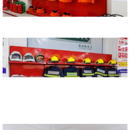
构
社
就
马
教
团
业
克
学
活
创
思
环
动
业
主
境
就
信
学
义
学
业
息
生
学
校
工
公
资
院
章
作
开
助
软
财
联
程
创
心
件
务
系
业
理
学