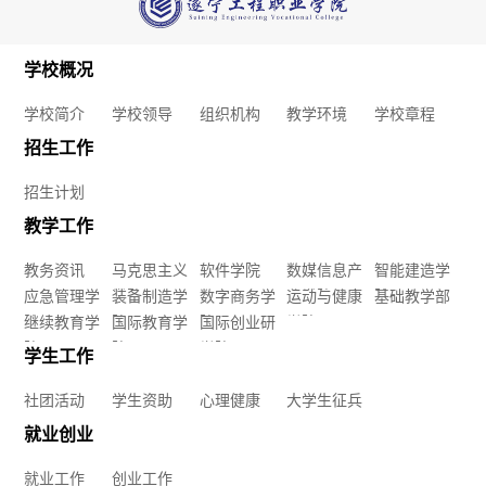
学
学校概况
院
学校简介
学校领导
组织机构
教学环境
学校章程
装
招生工作
备
招生计划
制
教学工作
教务资讯
马克思主义
软件学院
数媒信息产
智能建造学
造
应急管理学
学院
装备制造学
数字商务学
业学院
运动与健康
院
基础教学部
院
继续教育学
院
国际教育学
院
国际创业研
学院
学
院
院
学院
学生工作
院
社团活动
学生资助
心理健康
大学生征兵
数
就业创业
字
就业工作
创业工作