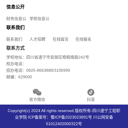
信息公开
商
财务信息公
学校信息公
务
开
开
联系我们
学
联系我们
人才招聘
在线留言
在线报名
联系方式
院
学校地址：四川省遂宁市安居区梧桐南路242号
运
校办电话：
招办电话：0825-8663888/3106999
动
邮编：629000
与
官方微信
抖音
健
Copyright(c) 2024 All rights reserved.版权所有-四川遂宁工程职
康
业学院 ICP备案号：
蜀ICP备2023023891号
川公网安备
51012402000322号