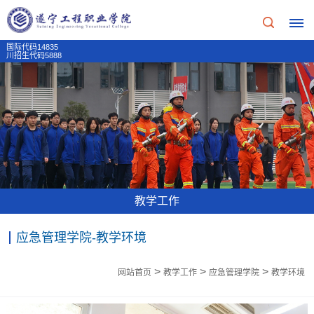
国际代码14835
川招生代码5888
首
页
学
校
教学工作
概
应急管理学院-教学环境
况
>
>
>
学
网站首页
教学工作
应急管理学院
教学环境
招
校
生