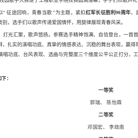
杯” 校园歌手大赛遂宁工程职业学院校赛圆满落幕，学子们以歌声
以“ 征途回响，青春当歌 ”为主题，紧扣
红军长征胜利90周年
，
类别，选手们以歌声传递爱国情怀，用旋律展现青春风采。
，灯光汇聚，歌声悠扬。参赛选手精神饱满、自信登台，一首
湃，扎实的演唱功底、真挚的情感表达、沉稳的舞台表现，赢得
演唱功底、台风表现、选曲与完整度三个维度公平公正打分，
如下：
一等奖
郭瑞、 陈怡霖
二等奖
邓国宏、 李政南