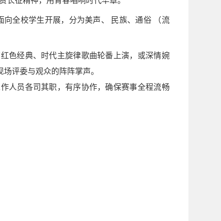
礼赞长征精神，用青春唱响时代华章。
面向全校学生开展，分为美声、 民族、通俗 （流
首红色经典、时代主旋律歌曲轮番上演，或深情婉
现场评委与观众的阵阵掌声。
工作人员各司其
职，有序
协作，确保赛事全程流畅