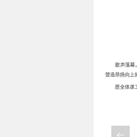
歌声落幕
营造昂扬向上
愿全体遂