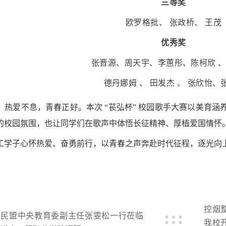
三等奖
欧罗格批、 张政桥、 王茂
优秀奖
张晋源、周天宇、李蕙彤、陈柯欣 、
德丹娜姆 、 田发杰 、 张欣怡、
，热爱不息，青春正好。本次 “苌弘杯” 校园歌手大赛以美育
的校园氛围，也让同学们在歌声中体悟长征精神、厚植爱国情怀
工学子心怀热爱、奋勇前行，以青春之声奔赴时代征程，逐光向
控烟
民盟中央教育委副主任张雯松一行莅临
我校