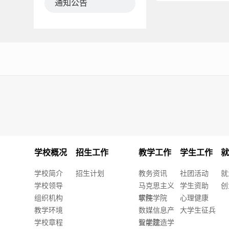
通知公告
学校概况
招生工作
教学工作
学生工作
学校简介
招生计划
教务资讯
社团活动
就
学校领导
马克思主义
学生资助
创
组织机构
学院
软件学院
心理健康
教学环境
数媒信息产
大学生征兵
学校章程
业学院
智能建造学