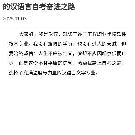
的汉语言自考奋进之路
简
工
2025.11.03
介
作
大家好，我是彭滢，就读于遂宁工程职业学院软件
招
教
学
技术专业。我没有耀眼的学历，也没有过人的天赋，但
生
学
我始终坚信：人生不应被定义，梦想不应因起点低而止
校
步。正是这份不甘平庸的信念，激励我踏上自考之路，
计
工
领
选择了充满温度与力量的汉语言文学专业。
划
作
导
教
学
组
务
生
织
资
工
机
讯
作