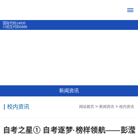
国际代码14835
川招生代码5888
首
页
学
校
新闻资讯
概
校内资讯
>
>
网站首页
新闻资讯
校内资讯
况
学
招
自考之星① 自考逐梦·榜样领航——彭滢
校
生