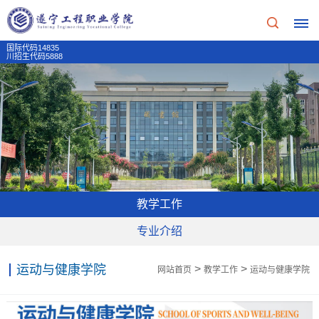
国际代码14835
川招生代码5888
首
页
学
校
教学工作
概
专业介绍
况
运动与健康学院
>
>
网站首页
教学工作
运动与健康学院
学
招
校
生