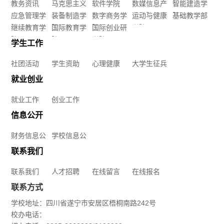
教务资讯
马克思主义
软件学院
数媒信息产
智能建造学
信
我
工
应急管理学
学院
装备制造学
数字商务学
业学院
运动与健康
院
基础教学部
健
院
院
继续教育学
院
国际教育学
院
国际创业研
学院
息
们
作
康
院
院
学院
学生工作
数
联
公
大
社团活动
学生资助
心理健康
大学生征兵
媒
系
开
就业创业
学
信
我
学
就业工作
创业工作
生
息
信息公开
们
校
征
财务信息公
学校信息公
产
人
信
开
开
联系我们
兵
业
才
息
联系我们
人才招聘
在线留言
在线报名
学
招
联系方式
公
学校地址：四川省遂宁市安居区梧桐南路242号
院
聘
开
校办电话：