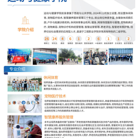
简
工
介
作
招
教
学
生
学
校
计
工
领
划
作
导
教
学
组
务
生
织
资
工
机
讯
作