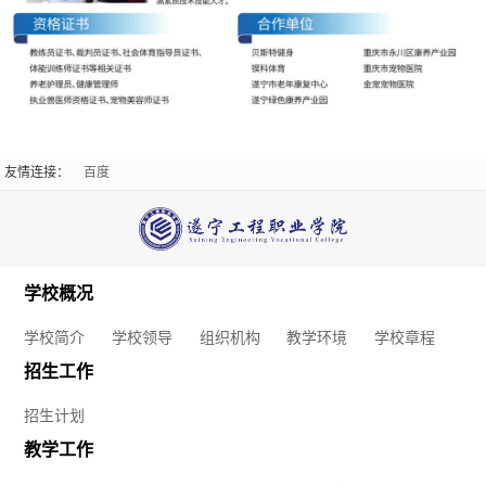
构
社
就
马
教
团
业
克
学
活
创
思
环
动
业
友情连接：
百度
主
境
就
信
学
义
学
业
息
生
学
学校概况
校
工
公
资
院
学校简介
学校领导
组织机构
教学环境
学校章程
章
作
开
助
招生工作
软
财
联
程
创
招生计划
心
件
教学工作
务
系
业
理
学