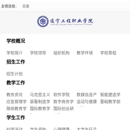
华经典诵写讲演系列
宁银行安居支行 “遂
智
友情连接：
百度
在
活动
宁银行杯”联名青春遂
能
工卡卡面征集大赛通
线
知
建
留
学校概况
造
言
学校简介
学校领导
组织机构
教学环境
学校章程
学
在
招生工作
院
招生计划
线
教学工作
应
报
教务资讯
马克思主义
软件学院
数媒信息产
智能建造学
急
名
应急管理学
学院
装备制造学
数字商务学
业学院
运动与健康
院
基础教学部
院
继续教育学
院
国际教育学
院
国际创业研
学院
管
院
院
学院
学生工作
理
社团活动
学生资助
心理健康
大学生征兵