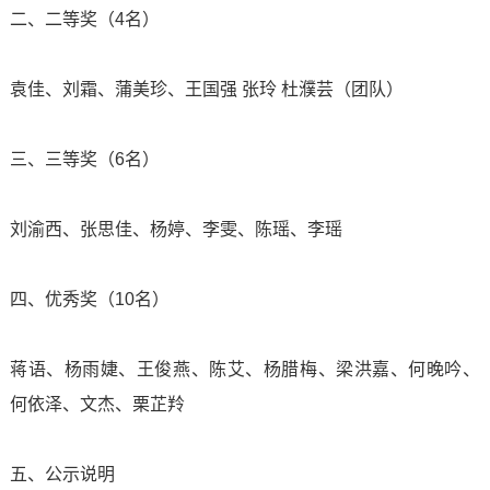
构
二、二等奖（4名）
社
就
马
教
团
业
袁佳、刘霜、蒲美珍、王国强 张玲 杜濮芸（团队）
克
学
活
创
思
三、三等奖（6名）
环
动
业
主
境
就
信
刘渝西、张思佳、杨婷、李雯、陈瑶、李瑶
学
义
学
业
息
生
学
四、优秀奖（10名）
校
工
公
资
院
章
蒋语、杨雨婕、王俊燕、陈艾、杨腊梅、梁洪嘉、何晚吟、
作
开
助
软
何依泽、文杰、栗芷羚
财
联
程
创
心
件
务
系
业
五、公示说明
理