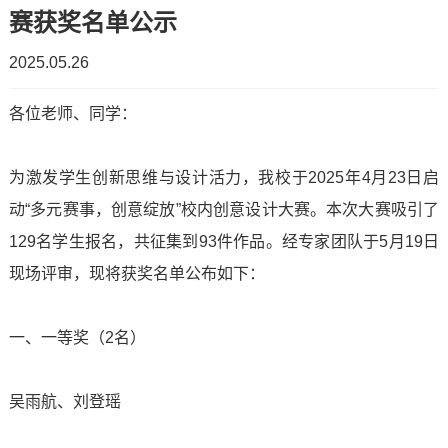
赛获奖名单公示
简
工
2025.05.26
介
作
各位老师、同学：
招
教
学
生
学
为激发学生创新思维与设计活力，我校于2025年4月23日启
校
动“多元赛事，创意绽放”校内创意设计大赛。本次大赛吸引了
计
工
领
129名学生报名，共征集到93件作品。经专家团队于5月19日
划
作
导
现场评审，现将获奖名单公布如下：
教
学
组
一、一等奖（2名）
务
生
织
资
工
吴雨航、刘登瑶
机
讯
作