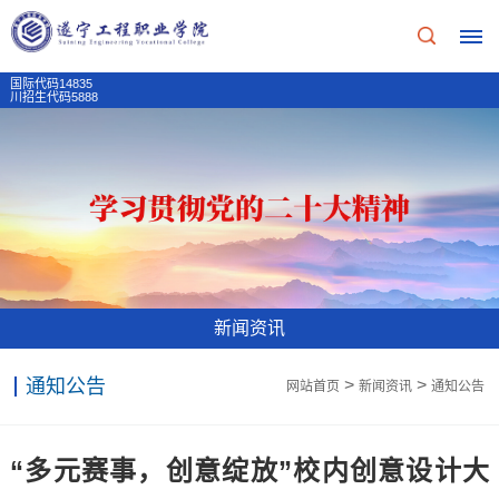
国际代码14835
川招生代码5888
首
页
学
校
新闻资讯
概
通知公告
>
>
网站首页
新闻资讯
通知公告
况
学
招
“多元赛事，创意绽放”校内创意设计大
校
生