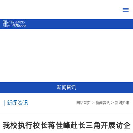
国际代码14835
川招生代码5888
首
页
学
校
新闻资讯
概
新闻资讯
>
>
网站首页
新闻资讯
新闻资讯
况
学
招
我校执行校长蒋佳峰赴长三角开展访企
校
生