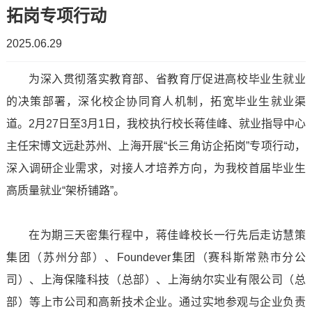
拓岗专项行动
简
工
2025.06.29
介
作
为深入贯彻落实教育部、省教育厅促进高校毕业生就业
招
教
学
的决策部署，深化校企协同育人机制，拓宽毕业生就业渠
生
学
道。2月27日至3月1日，我校执行校长蒋佳峰、就业指导中心
校
主任宋博文远赴苏州、上海开展“长三角访企拓岗”专项行动，
计
工
领
深入调研企业需求，对接人才培养方向，为我校首届毕业生
划
作
导
高质量就业“架桥铺路”。
教
学
组
在为期三天密集行程中，蒋佳峰校长一行先后走访慧策
务
生
织
集团（苏州分部）、Foundever集团（赛科斯常熟市分公
资
工
司）、上海保隆科技（总部）、上海纳尔实业有限公司（总
机
部）等上市公司和高新技术企业。通过实地参观与企业负责
讯
作