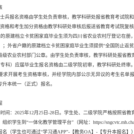
核
生士兵报名资格由学生处负责审核，教学科研处报省教育考试院
生资格和考生加分资格由教学科研处审核后报送省教育考试院复
籍的原建档立卡贫困家庭毕业生须为四川省农业农村厅登记在册
）；外省户籍的原建档立卡贫困家庭毕业生须提供“全国防止返贫
县级农业农村部门公章。由学生处负责审核，教学科研处报省教
（专科）应届毕业生报名资格由二级学院初审，教学科研处终审
要求开展考生资格审核，并经学院内部公示无异议的考生名单
专升本统一（正式）报名。
程
时间：2025年12月25日-28日。学生处、二级学院严格按照
织学生到“一体化教学管理平台”（网址：https://sngcvtc.mh.c
报名（学生也可通过“学习通APP”-【教务OA】-【专升本报名