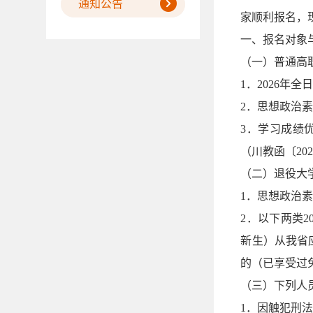
通知公告
家顺利报名，
一、报名对象
（一）普通高
1．2026年
2．思想政治
3．学习成绩
（川教函〔20
（二）退役大
1．思想政治
2．以下两类
新生）从我省
的（已享受过
（三）下列人
1．因触犯刑