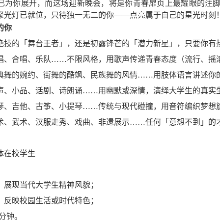
已为你展开，而这场迎新晚会，将是你青春扉页上最耀眼的注
聚光灯已就位，只待独一无二的你——点亮属于自己的星光时刻
的你
绝技的「舞台王者」，还是初露锋芒的「潜力新星」，只要你有
唱、合唱、乐队……不限风格，用歌声传递青春态度（流行、摇
典舞的婉约、街舞的酷飒、民族舞的风情……用肢体语言讲述你
声、小品、话剧、诗朗诵……用幽默或深情，演绎大学生的真实
琴、吉他、古筝、小提琴……传统与现代碰撞，用音符编织梦想
术、武术、汉服走秀、戏曲、非遗展示……任何「意想不到」的
体在校学生
，展现当代大学生精神风貌；
，反映校园生活或时代特色；
8分钟。