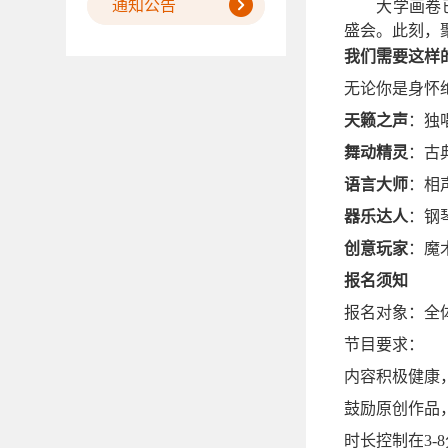
通知公告
大学画卷
盛会。此刻，
我们需要这样
无论你是身怀
天籁之声
：独
舞动精灵
：古
语言大师
：相
器乐达人
：钢
创意玩家
：魔
报名须知
报名对象：全
节目要求：
内容积极健康
鼓励原创作品
时长控制在3-