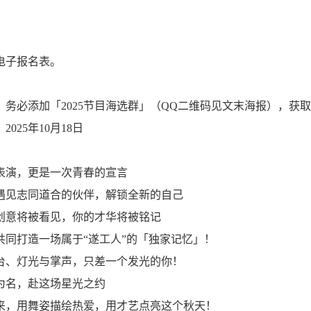
电子报名表。
，务必添加「2025节目海选群」（QQ二维码见文末海报），获
025年10月18日
表演，更是一次青春的宣言
遇见志同道合的伙伴，解锁全新的自己
创意将被看见，你的才华将被铭记
共同打造一场属于“遂工人”的「独家记忆」！
台、灯光与掌声，只差一个发光的你！
为名，赴这场星光之约
来，用舞姿描绘热爱，用才艺点亮这个秋天！