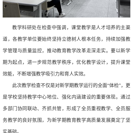
智
在
能
线
教学科研处在检查中强调，课堂教学是人才培养的主渠
建
留
道，各教学单位要始终坚持立德树人根本任务，持续加强教
造
言
学管理与质量监控，推动教育教学改革走深走实。要以新学
学
期为起点，进一步规范教学秩序，优化教学设计，提升课堂
在
院
效能，不断增强教学吸引力和育人实效。
线
此次教学检查不仅是对新学期教学运行的全面“体检”，更
应
报
是学校坚持教学中心地位、强化内涵建设的重要体现。通过
急
名
多部门协同联动、齐抓共管，形成了全员重视教学、全员服
管
务教学的良好氛围，为新学期教育教学高质量发展奠定了坚
理
实基础。