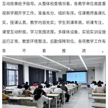
学
互动效果给予指导。从整体检查情况看，各教学单位高度重
信
我
工
健
院
视新学期开学工作，准备充分、组织有序。任课教师备课扎
息
们
作
康
实，授课认真，教学内容充实；学生到课率高，听课专注，
数
联
公
课堂互动积极，学习氛围浓厚。多媒体设备、实验实训设施
大
媒
系
开
运行正常，教室环境整洁，后勤保障到位，各项教学工作有
学
信
我
学
条不紊推进。
生
息
们
校
征
产
人
信
兵
业
才
息
学
招
公
院
聘
开