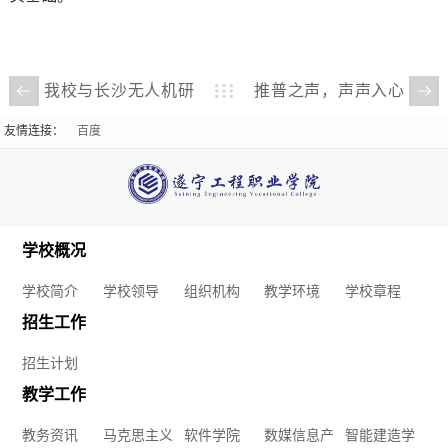
学
院
我校与长沙无人机研
推普之声，声声入心
究院携手，共筑西部
｜ 我校广播站推普周
装
友情连接：
百度
无人机产业发展新生
活动圆满开展
备
态
制
学校概况
造
学校简介
学校领导
组织机构
教学环境
学校章程
学
招生工作
院
招生计划
教学工作
数
教务资讯
马克思主义
软件学院
数媒信息产
智能建造学
字