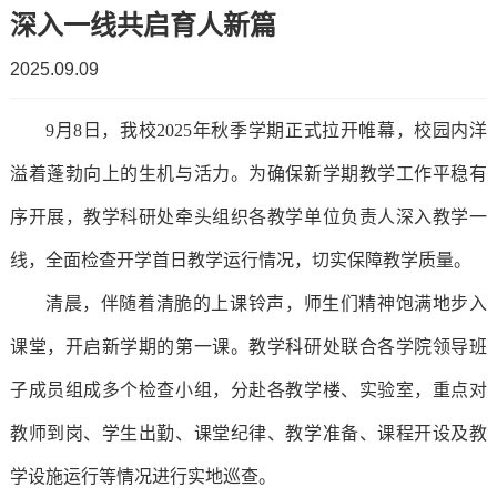
深入一线共启育人新篇
简
工
2025.09.09
介
作
9月8日，我校2025年秋季学期正式拉开帷幕，校园内洋
招
教
学
溢着蓬勃向上的生机与活力。为确保新学期教学工作平稳有
生
学
校
序开展，教学科研处牵头组织各教学单位负责人深入教学一
计
工
领
线，全面检查开学首日教学运行情况，切实保障教学质量。
划
作
导
清晨，伴随着清脆的上课铃声，师生们精神饱满地步入
教
学
课堂，开启新学期的第一课。教学科研处联合各学院领导班
组
务
生
子成员组成多个检查小组，分赴各教学楼、实验室，重点对
织
教师到岗、学生出勤、课堂纪律、教学准备、课程开设及教
资
工
机
学设施运行等情况进行实地巡查。
讯
作