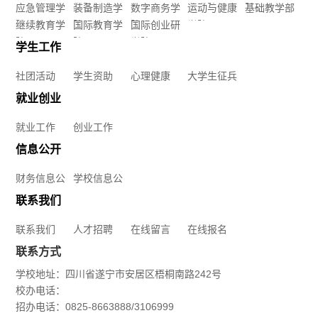
应急管理学
学院
装备制造学
数字商务学
业学院
运动与健康
院
基础教学部
院
继续教育学
院
国际教育学
院
国际创业研
学院
商
院
院
学院
学生工作
务
社团活动
学生资助
心理健康
大学生征兵
学
就业创业
就业工作
创业工作
院
信息公开
运
财务信息公
学校信息公
动
开
开
联系我们
与
联系我们
人才招聘
在线留言
在线报名
联系方式
健
学校地址：四川省遂宁市安居区梧桐南路242号
校办电话：
康
招办电话：0825-8663888/3106999