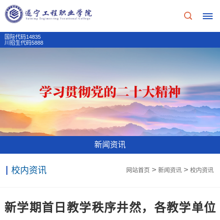
国际代码14835
川招生代码5888
首
页
学
校
新闻资讯
概
校内资讯
>
>
网站首页
新闻资讯
校内资讯
况
学
招
新学期首日教学秩序井然，各教学单位
校
生