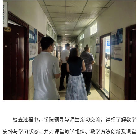
构
社
就
马
教
团
业
克
学
活
创
思
环
动
业
主
境
就
信
学
义
学
业
息
生
学
校
工
公
资
院
章
作
开
助
软
财
联
程
检查过程中，学院领导与师生亲切交流，详细了解教学
创
心
件
务
系
安排与学习状态，并对课堂教学组织、教学方法创新及课堂
业
理