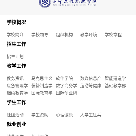
宿舍吗？
学
院
学校概况
基
学校简介
学校领导
组织机构
教学环境
学校章程
招生工作
础
招生计划
教
教学工作
学
教务资讯
马克思主义
软件学院
数媒信息产
智能建造学
应急管理学
学院
装备制造学
数字商务学
业学院
运动与健康
院
基础教学部
部
院
继续教育学
院
国际教育学
院
国际创业研
学院
院
院
学院
继
学生工作
社团活动
学生资助
心理健康
大学生征兵
续
就业创业
教