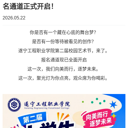
名通道正式开启！
简
工
2026.05.22
介
作
你是否有一个藏在心底的舞台梦？
招
教
学
是否有一份等待被看见的创作？
生
学
遂宁工程职业学院第二届校园艺术节，来了。
校
报名通道现已全面开启
计
工
领
这一次，我们向美而行，逐梦未来。
划
作
导
这一次，聚光灯为你点亮，观众席为你喝彩。
教
学
组
务
生
织
资
工
机
讯
作