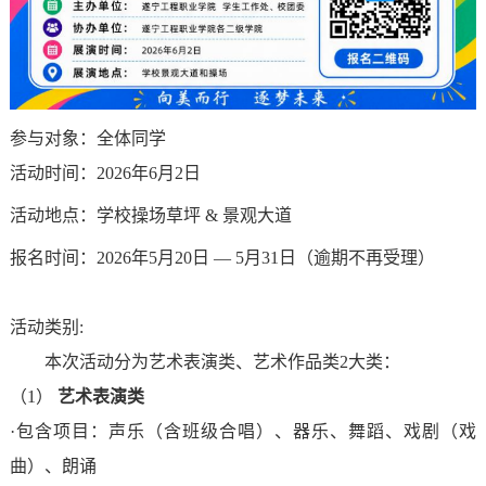
学
信
我
工
健
院
息
们
作
康
数
联
公
参与对象：全体同学
大
媒
系
开
活动时间：2026年6月2日
学
信
我
活动地点：学校操场草坪 & 景观大道
学
生
息
报名时间：2026年5月20日 — 5月31日（逾期不再受理）
们
校
征
产
人
信
活动类别:
兵
业
本次活动分为艺术表演类、艺术作品类2大类：
才
息
（1）
艺术表演类
学
招
公
·包含项目：声乐（含班级合唱）、器乐、舞蹈、戏剧（戏
院
聘
曲）、朗诵
开