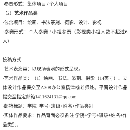
·参赛形式：集体项目 / 个人项目
智
在
（2）
艺术作品类
能
线
·包含项目：绘画、书法篆刻、摄影、设计、影视
·参赛形式：个人参赛 / 小组参赛（影视类小组人数不超过6
建
留
人）
造
言
学
投稿方式
在
·艺术表演类：以现场表演的形式呈现。
院
线
·艺术作品类：（1）绘画、书法、篆刻、摄影（14英寸）、立
应
体设计作品提交至A308办公室杨津榆老师处。平面设计作品
报
提交至指定邮箱1411624131@qq.com
急
名
·邮箱标题：学院+学号+班级+姓名+作品类别
管
·实体作品要求：作品背面必须备注 学院+学号+班级+姓名+作
品类别。
理