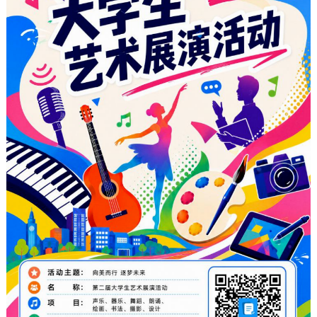
构
社
就
马
教
团
业
克
学
活
创
思
环
动
业
主
境
就
信
学
义
学
业
息
生
学
校
工
公
资
院
章
作
开
助
软
财
联
程
创
心
件
务
系
业
理