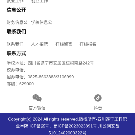
就业工作
创业工作
育
信息公开
学
财务信息公
学校信息公
开
开
联系我们
院
联系我们
人才招聘
在线留言
在线报名
国
联系方式
学校地址：四川省遂宁市安居区梧桐南路242号
际
校办电话：
招办电话：0825-8663888/3106999
教
邮编：629000
育
学
官方微信
抖音
院
Copyright(c) 2024 All rights reserved.版权所有-四川遂宁工程职
业学院 ICP备案号：
蜀ICP备2023023891号
川公网安备
国
51012402000322号