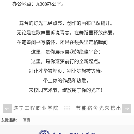
办公地点：A308办公室。
商
舞台的灯光已经点亮，创作的画布已然铺开。
务
无论是在歌声里诉说青春，在舞蹈里释放热爱，
学
在笔墨间书写情怀，还是在镜头里定格瞬间——
这里，是你展示自我的绝佳平台；
院
这里，是你逐梦前行的全新起点。
运
别让才华被埋没，别让梦想被等待。
带上你的作品和热爱，
动
来校园艺术节，绽放属于你的光芒！
与
遂宁工程职业学院
节能宿舍光荣榜出
健
2026年教师招聘公告
炉！20间寝室获评节
友情连接：
百度
康
能先进，看看有你的