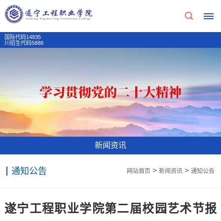
国际代码14835
川招生代码5888
首
页
学
校
新闻资讯
概
通知公告
>
>
网站首页
新闻资讯
通知公告
况
学
招
遂宁工程职业学院第二届校园艺术节报
校
生