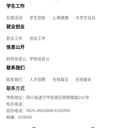
构
院
院
学院
学生工作
社
就
马
教
社团活动
学生资助
心理健康
大学生征兵
团
业
克
就业创业
学
活
创
思
就业工作
创业工作
环
动
信息公开
业
主
境
就
信
财务信息公
学校信息公
学
义
开
开
联系我们
学
业
息
生
学
联系我们
人才招聘
在线留言
在线报名
校
工
公
资
联系方式
院
章
作
开
学校地址：四川省遂宁市安居区梧桐南路242号
助
软
校办电话：
财
联
程
创
招办电话：0825-8663888/3106999
心
件
邮编：629000
务
系
业
理