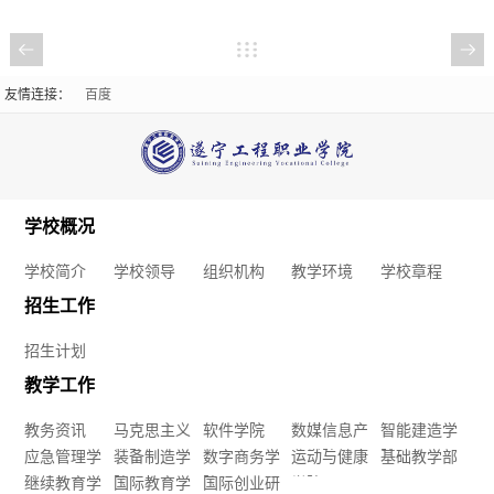
简
工
友情连接：
百度
介
作
招
教
学
生
学
校
学校概况
计
工
领
学校简介
学校领导
组织机构
教学环境
学校章程
划
作
导
招生工作
教
学
招生计划
组
务
生
教学工作
织
教务资讯
马克思主义
软件学院
数媒信息产
智能建造学
资
工
机
应急管理学
学院
装备制造学
数字商务学
业学院
运动与健康
院
基础教学部
讯
院
继续教育学
院
国际教育学
院
国际创业研
学院
作