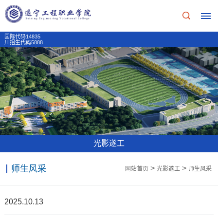
国际代码14835
川招生代码5888
首
页
学
校
光影遂工
概
师生风采
>
>
网站首页
光影遂工
师生风采
况
学
招
2025.10.13
校
生